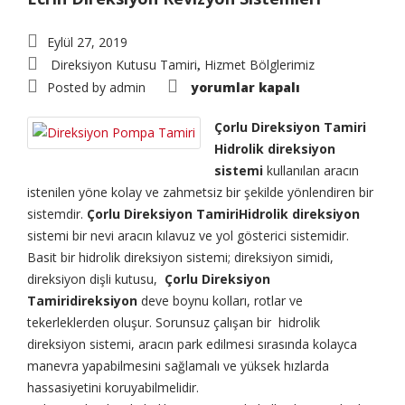
Eylül 27, 2019
Direksiyon Kutusu Tamiri
Hizmet Bölglerimiz
,
Çorlu
Posted by
admin
yorumlar kapalı
Direksiyon
Tamiri
için
Çorlu Direksiyon Tamiri
Hidrolik direksiyon
sistemi
kullanılan aracın
istenilen yöne kolay ve zahmetsiz bir şekilde yönlendiren bir
sistemdir.
Çorlu Direksiyon TamiriHidrolik direksiyon
sistemi bir nevi aracın kılavuz ve yol gösterici sistemidir.
Basit bir hidrolik direksiyon sistemi; direksiyon simidi,
direksiyon dişli kutusu,
Çorlu Direksiyon
Tamiridireksiyon
deve boynu kolları, rotlar ve
tekerleklerden oluşur. Sorunsuz çalışan bir hidrolik
direksiyon sistemi, aracın park edilmesi sırasında kolayca
manevra yapabilmesini sağlamalı ve yüksek hızlarda
hassasiyetini koruyabilmelidir.