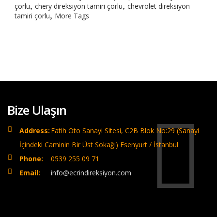
,
,
çorlu
chery direksiyon tamiri çorlu
chevrolet direksiyon
,
tamiri çorlu
More Tags
Bize Ulaşın
Address:
Fatih Oto Sanayi Sitesi, C2B Blok No:29 (Sanayi
İçindeki Caminin Bir Üst Sokağı) Esenyurt / İstanbul
Phone:
0539 255 09 71
Email:
info@ecrindireksiyon.com