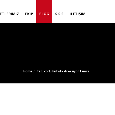
ETLERIMIZ
EKIP
BLOG
S.S.S
İLETIŞIM
Home
Tag: çorlu hidrolik direksiyon tamiri