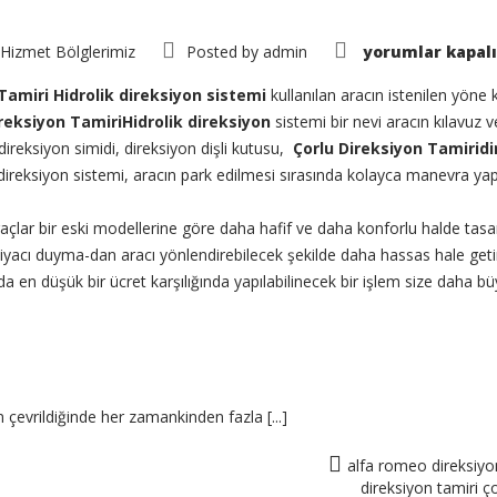
Çorlu
Hizmet Bölglerimiz
Posted by
admin
yorumlar kapalı
Direksiyon
Tamiri
için
Tamiri Hidrolik direksiyon sistemi
kullanılan aracın istenilen yöne 
reksiyon TamiriHidrolik direksiyon
sistemi bir nevi aracın kılavuz ve
direksiyon simidi, direksiyon dişli kutusu,
Çorlu Direksiyon Tamirid
 direksiyon sistemi, aracın park edilmesi sırasında kolayca manevra ya
araçlar bir eski modellerine göre daha hafif ve daha konforlu halde tasa
acı duyma-dan aracı yönlendirebilecek şekilde daha hassas hale getir
en düşük bir ücret karşılığında yapılabilinecek bir işlem size daha b
 çevrildiğinde her zamankinden fazla [...]
alfa romeo direksiyon
direksiyon tamiri ç