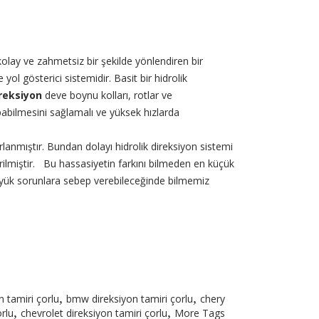
kolay ve zahmetsiz bir şekilde yönlendiren bir
 yol gösterici sistemidir. Basit bir hidrolik
ireksiyon
deve boynu kolları, rotlar ve
pabilmesini sağlamalı ve yüksek hızlarda
rlanmıştır. Bundan dolayı hidrolik direksiyon sistemi
ilmiştir. Bu hassasiyetin farkını bilmeden en küçük
üyük sorunlara sebep verebileceğinde bilmemiz
,
,
 tamiri çorlu
bmw direksiyon tamiri çorlu
chery
,
,
orlu
chevrolet direksiyon tamiri çorlu
More Tags