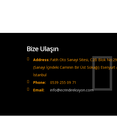
Bize Ulaşın
Address:
Fatih Oto Sanayi Sitesi, C2B Blok No:29
(Sanayi İçindeki Caminin Bir Üst Sokağı) Esenyurt 
İstanbul
Phone:
0539 255 09 71
Email:
info@ecrindireksiyon.com