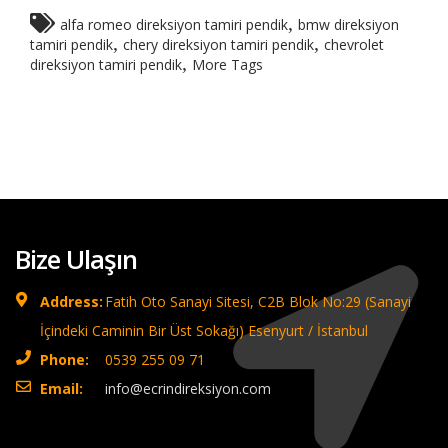
,
alfa romeo direksiyon tamiri pendik
bmw direksiyon
,
,
tamiri pendik
chery direksiyon tamiri pendik
chevrolet
,
direksiyon tamiri pendik
More Tags
Bize Ulaşın
Address:
Fatih Oto Sanayi Sitesi, C2B Blok No:29 (Sanayi
İçindeki Caminin Bir Üst Sokağı) Esenyurt / İstanbul
Phone:
0539 255 09 71
Email:
info@ecrindireksiyon.com