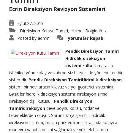
Ecrin Direksiyon Revizyon Sistemleri
Eylül 27, 2019
Direksiyon Kutusu Tamiri
Hizmet Bölglerimiz
,
Pendik
Posted by
admin
yorumlar kapalı
Direksiyon
Tamiri
için
Pendik Direksiyon Tamiri
Hidrolik direksiyon
sistemi
kullanılan aracın
istenilen yöne kolay ve zahmetsiz bir şekilde yönlendiren bir
sistemdir.
Pendik Direksiyon TamiriHidrolik direksiyon
sistemi bir nevi aracın kılavuz ve yol gösterici sistemidir.
Basit bir hidrolik direksiyon sistemi; direksiyon simidi,
direksiyon dişli kutusu,
Pendik Direksiyon
Tamiridireksiyon
deve boynu kolları, rotlar ve
tekerleklerden oluşur. Sorunsuz çalışan bir hidrolik
direksiyon sistemi, aracın park edilmesi sırasında kolayca
manevra yapabilmesini sağlamalı ve yüksek hızlarda