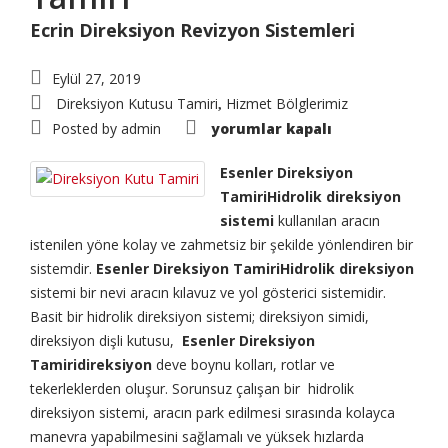
Ecrin Direksiyon Revizyon Sistemleri
Eylül 27, 2019
Direksiyon Kutusu Tamiri
Hizmet Bölglerimiz
,
Esenler
Posted by
admin
yorumlar kapalı
Direksiyon
Tamiri
için
Esenler Direksiyon
TamiriHidrolik direksiyon
sistemi
kullanılan aracın
istenilen yöne kolay ve zahmetsiz bir şekilde yönlendiren bir
sistemdir.
Esenler Direksiyon TamiriHidrolik direksiyon
sistemi bir nevi aracın kılavuz ve yol gösterici sistemidir.
Basit bir hidrolik direksiyon sistemi; direksiyon simidi,
direksiyon dişli kutusu,
Esenler Direksiyon
Tamiridireksiyon
deve boynu kolları, rotlar ve
tekerleklerden oluşur. Sorunsuz çalışan bir hidrolik
direksiyon sistemi, aracın park edilmesi sırasında kolayca
manevra yapabilmesini sağlamalı ve yüksek hızlarda