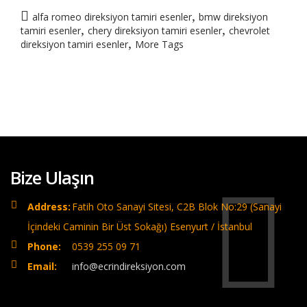
,
alfa romeo direksiyon tamiri esenler
bmw direksiyon
,
,
tamiri esenler
chery direksiyon tamiri esenler
chevrolet
,
direksiyon tamiri esenler
More Tags
Bize Ulaşın
Address:
Fatih Oto Sanayi Sitesi, C2B Blok No:29 (Sanayi
İçindeki Caminin Bir Üst Sokağı) Esenyurt / İstanbul
Phone:
0539 255 09 71
Email:
info@ecrindireksiyon.com