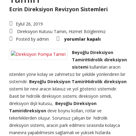
Ecrin Direksiyon Revizyon Sistemleri
Eylül 26, 2019
Direksiyon Kutusu Tamiri
Hizmet Bölglerimiz
,
Beyoğlu
Posted by
admin
yorumlar kapalı
Direksiyon
Tamiri
için
Beyoğlu Direksiyon
TamiriHidrolik direksiyon
sistemi
kullanılan aracın
istenilen yöne kolay ve zahmetsiz bir şekilde yönlendiren bir
sistemdir.
Beyoğlu Direksiyon TamiriHidrolik direksiyon
sistemi bir nevi aracın kılavuz ve yol gösterici sistemidir.
Basit bir hidrolik direksiyon sistemi; direksiyon simidi,
direksiyon dişli kutusu,
Beyoğlu Direksiyon
Tamiridireksiyon
deve boynu kolları, rotlar ve
tekerleklerden oluşur. Sorunsuz çalışan bir hidrolik
direksiyon sistemi, aracın park edilmesi sırasında kolayca
manevra yapabilmesini sağlamalı ve yüksek hızlarda