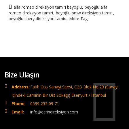
,
alfa romeo direksiyon tamiri beyoğlu
beyoğlu alfa
,
,
romeo direksiyon tamiri
beyoğlu bmw direksiyon tamiri
,
beyoğlu chery direksiyon tamiri
More Tags
Bize Ulaşın
Address:
Fatih Oto Sanayi Sitesi, C2B Blok No:29 (Sanayi
İçindeki Caminin Bir Üst Sokağı) Esenyurt / İstanbul
Phone:
0539 255 09 71
Email:
info@ecrindireksiyon.com