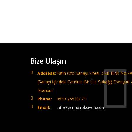
Bize Ulaşın
Address:
Fatih Oto Sanayi Sitesi, C2B Blok No:29
(Sanayi İçindeki Caminin Bir Üst Sokağı) Esenyurt 
İstanbul
Phone:
0539 255 09 71
Email:
info@ecrindireksiyon.com