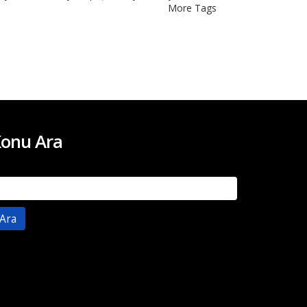
More Tags
onu Ara
rama: