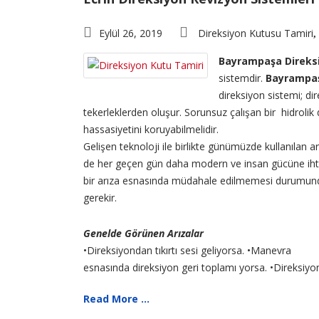
Eylül 26, 2019
Direksiyon Kutusu Tamiri
,
Bayrampaşa Direksi
sistemdir.
Bayrampaş
direksiyon sistemi; di
tekerleklerden oluşur. Sorunsuz çalışan bir hidrolik
hassasiyetini koruyabilmelidir.
Gelişen teknoloji ile birlikte günümüzde kullanılan 
de her geçen gün daha modern ve insan gücüne ihtiy
bir arıza esnasında müdahale edilmemesi durumunda 
gerekir.
Genelde Görünen Arızalar
•Direksiyondan tıkırtı sesi geliyorsa. •Manevra
esnasında direksiyon geri toplamı yorsa. •Direksiyon
Read More ...