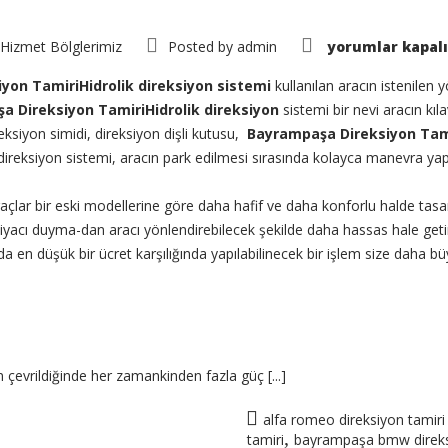
Bayrampaşa
Hizmet Bölglerimiz
Posted by
admin
yorumlar kapalı
Direksiyon
Tamiri
için
yon TamiriHidrolik direksiyon sistemi
kullanılan aracın istenilen 
a Direksiyon TamiriHidrolik direksiyon
sistemi bir nevi aracın kıla
reksiyon simidi, direksiyon dişli kutusu,
Bayrampaşa Direksiyon Tam
 direksiyon sistemi, aracın park edilmesi sırasında kolayca manevra ya
araçlar bir eski modellerine göre daha hafif ve daha konforlu halde tasa
acı duyma-dan aracı yönlendirebilecek şekilde daha hassas hale getir
en düşük bir ücret karşılığında yapılabilinecek bir işlem size daha b
 çevrildiğinde her zamankinden fazla güç [...]
alfa romeo direksiyon tamir
,
tamiri
bayrampaşa bmw direks