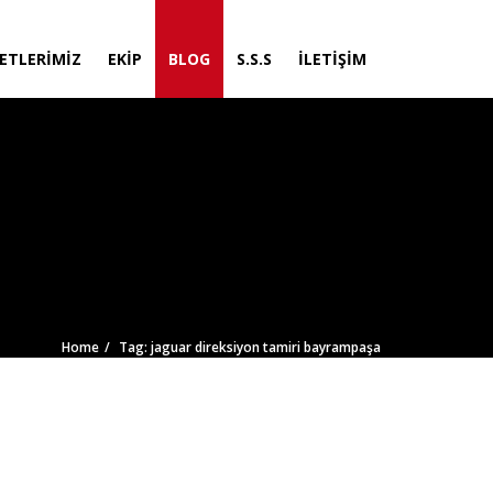
ETLERIMIZ
EKIP
BLOG
S.S.S
İLETIŞIM
Home
Tag: jaguar direksiyon tamiri bayrampaşa