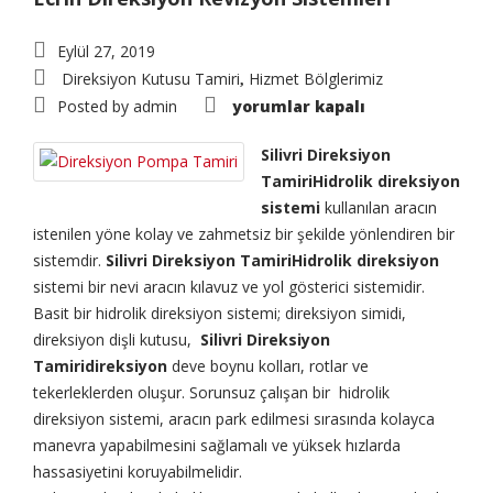
Eylül 27, 2019
Direksiyon Kutusu Tamiri
Hizmet Bölglerimiz
,
Silivri
Posted by
admin
yorumlar kapalı
Direksiyon
Tamiri
için
Silivri Direksiyon
TamiriHidrolik direksiyon
sistemi
kullanılan aracın
istenilen yöne kolay ve zahmetsiz bir şekilde yönlendiren bir
sistemdir.
Silivri Direksiyon TamiriHidrolik direksiyon
sistemi bir nevi aracın kılavuz ve yol gösterici sistemidir.
Basit bir hidrolik direksiyon sistemi; direksiyon simidi,
direksiyon dişli kutusu,
Silivri Direksiyon
Tamiridireksiyon
deve boynu kolları, rotlar ve
tekerleklerden oluşur. Sorunsuz çalışan bir hidrolik
direksiyon sistemi, aracın park edilmesi sırasında kolayca
manevra yapabilmesini sağlamalı ve yüksek hızlarda
hassasiyetini koruyabilmelidir.