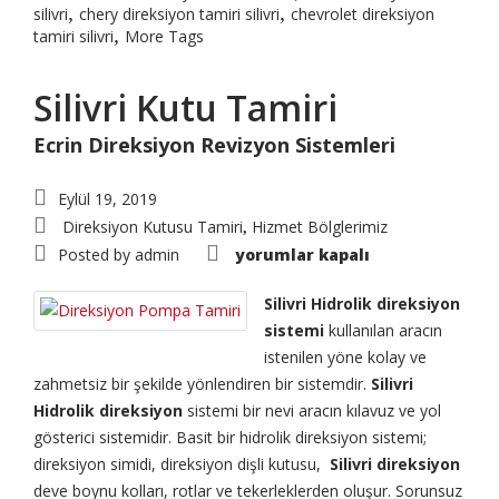
,
,
silivri
chery direksiyon tamiri silivri
chevrolet direksiyon
,
tamiri silivri
More Tags
Silivri Kutu Tamiri
Ecrin Direksiyon Revizyon Sistemleri
Eylül 19, 2019
Direksiyon Kutusu Tamiri
Hizmet Bölglerimiz
,
Silivri
Posted by
admin
yorumlar kapalı
Kutu
Tamiri
için
Silivri Hidrolik direksiyon
sistemi
kullanılan aracın
istenilen yöne kolay ve
zahmetsiz bir şekilde yönlendiren bir sistemdir.
Silivri
Hidrolik direksiyon
sistemi bir nevi aracın kılavuz ve yol
gösterici sistemidir. Basit bir hidrolik direksiyon sistemi;
direksiyon simidi, direksiyon dişli kutusu,
Silivri direksiyon
deve boynu kolları, rotlar ve tekerleklerden oluşur. Sorunsuz