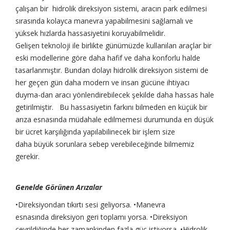
çalışan bir hidrolik direksiyon sistemi, aracın park edilmesi
sırasında kolayca manevra yapabilmesini sağlamalı ve
yüksek hızlarda hassasiyetini koruyabilmelidir.
Gelişen teknoloji ile birlikte günümüzde kullanılan araçlar bir
eski modellerine göre daha hafif ve daha konforlu halde
tasarlanmıştır. Bundan dolayı hidrolik direksiyon sistemi de
her geçen gün daha modern ve insan gücüne ihtiyacı
duyma-dan aracı yönlendirebilecek şekilde daha hassas hale
getirilmiştir. Bu hassasiyetin farkını bilmeden en küçük bir
arıza esnasında müdahale edilmemesi durumunda en düşük
bir ücret karşılığında yapılabilinecek bir işlem size
daha büyük sorunlara sebep verebileceğinde bilmemiz
gerekir.
Genelde Görünen Arızalar
•Direksiyondan tıkırtı sesi geliyorsa. •Manevra
esnasında direksiyon geri toplamı yorsa. •Direksiyon
çevrildiğinde her zamankinden fazla güç istiyorsa. •Hidrolik