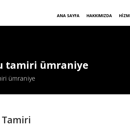
ANA SAYFA
HAKKIMIZDA
HIZM
u tamiri ümraniye
miri ümraniye
 Tamiri