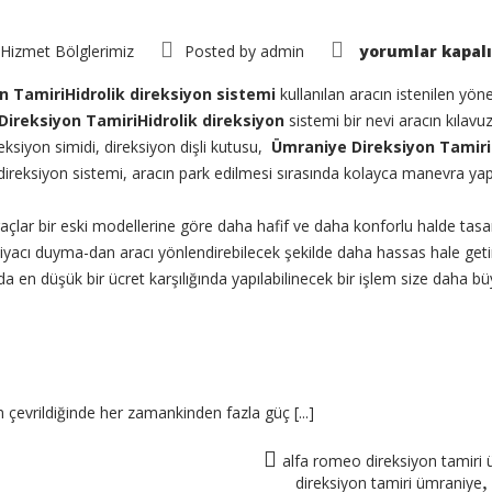
Ümraniye
Hizmet Bölglerimiz
Posted by
admin
yorumlar kapalı
Direksiyon
Tamiri
için
 TamiriHidrolik direksiyon sistemi
kullanılan aracın istenilen yön
ireksiyon TamiriHidrolik direksiyon
sistemi bir nevi aracın kılavuz
reksiyon simidi, direksiyon dişli kutusu,
Ümraniye Direksiyon Tamiri
 direksiyon sistemi, aracın park edilmesi sırasında kolayca manevra ya
araçlar bir eski modellerine göre daha hafif ve daha konforlu halde tasa
acı duyma-dan aracı yönlendirebilecek şekilde daha hassas hale getir
en düşük bir ücret karşılığında yapılabilinecek bir işlem size daha b
 çevrildiğinde her zamankinden fazla güç [...]
alfa romeo direksiyon tamiri
direksiyon tamiri ümraniye