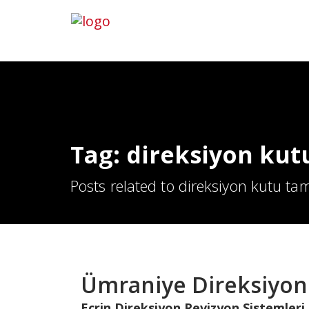
Hemen Ara
İletişim
Tag: direksiyon kut
Posts related to direksiyon kutu ta
Ümraniye Direksiyon
Ecrin Direksiyon Revizyon Sistemleri