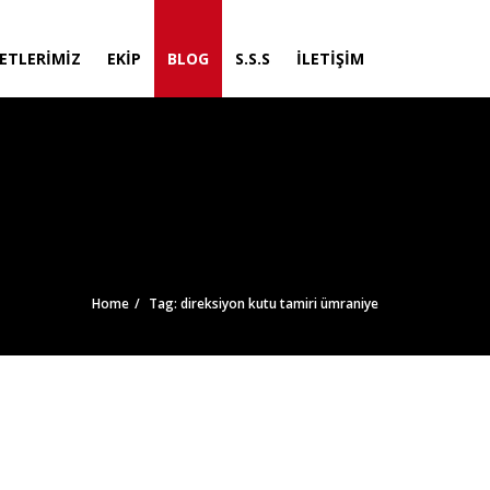
ETLERIMIZ
EKIP
BLOG
S.S.S
İLETIŞIM
Home
Tag: direksiyon kutu tamiri ümraniye