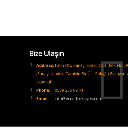
Bize Ulaşın
Address:
Fatih Oto Sanayi Sitesi, C2B Blok No:29
(Sanayi İçindeki Caminin Bir Üst Sokağı) Esenyurt 
İstanbul
Phone:
0539 255 09 71
Email:
info@ecrindireksiyon.com