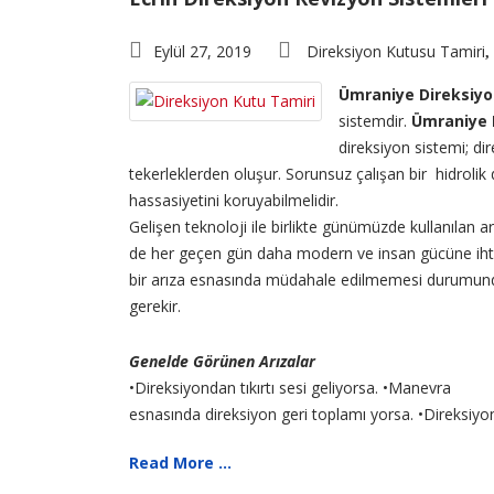
Eylül 27, 2019
Direksiyon Kutusu Tamiri
,
Ümraniye Direksiyon
sistemdir.
Ümraniye D
direksiyon sistemi; di
tekerleklerden oluşur. Sorunsuz çalışan bir hidrolik
hassasiyetini koruyabilmelidir.
Gelişen teknoloji ile birlikte günümüzde kullanılan 
de her geçen gün daha modern ve insan gücüne ihtiy
bir arıza esnasında müdahale edilmemesi durumunda 
gerekir.
Genelde Görünen Arızalar
•Direksiyondan tıkırtı sesi geliyorsa. •Manevra
esnasında direksiyon geri toplamı yorsa. •Direksiyon
Read More ...