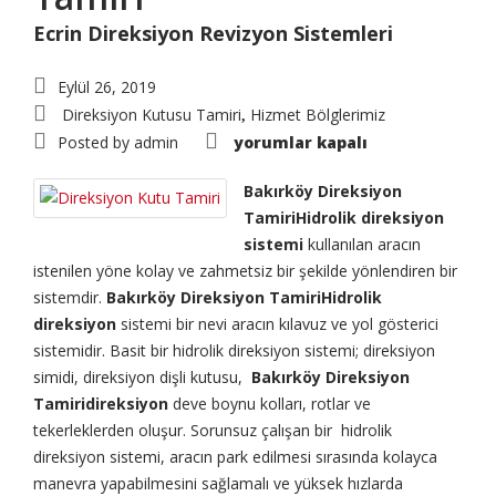
Ecrin Direksiyon Revizyon Sistemleri
Eylül 26, 2019
Direksiyon Kutusu Tamiri
Hizmet Bölglerimiz
,
Bakırköy
Posted by
admin
yorumlar kapalı
Direksiyon
Tamiri
için
Bakırköy Direksiyon
TamiriHidrolik direksiyon
sistemi
kullanılan aracın
istenilen yöne kolay ve zahmetsiz bir şekilde yönlendiren bir
sistemdir.
Bakırköy Direksiyon TamiriHidrolik
direksiyon
sistemi bir nevi aracın kılavuz ve yol gösterici
sistemidir. Basit bir hidrolik direksiyon sistemi; direksiyon
simidi, direksiyon dişli kutusu,
Bakırköy Direksiyon
Tamiridireksiyon
deve boynu kolları, rotlar ve
tekerleklerden oluşur. Sorunsuz çalışan bir hidrolik
direksiyon sistemi, aracın park edilmesi sırasında kolayca
manevra yapabilmesini sağlamalı ve yüksek hızlarda