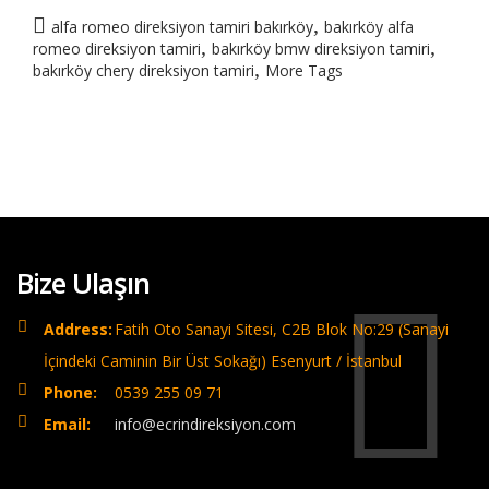
,
alfa romeo direksiyon tamiri bakırköy
bakırköy alfa
,
,
romeo direksiyon tamiri
bakırköy bmw direksiyon tamiri
,
bakırköy chery direksiyon tamiri
More Tags
Bize Ulaşın
Address:
Fatih Oto Sanayi Sitesi, C2B Blok No:29 (Sanayi
İçindeki Caminin Bir Üst Sokağı) Esenyurt / İstanbul
Phone:
0539 255 09 71
Email:
info@ecrindireksiyon.com